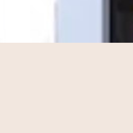
Texto descriptivo aquí….Lorem
ipsum dolor sit amet, consectetur
adipiscing elit. Ut elit tellus, luctus