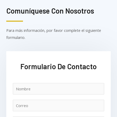
Comuníquese Con Nosotros
Para más información, por favor complete el siguiente
formulario.
Formulario De Contacto
N
o
m
C
b
o
r
r