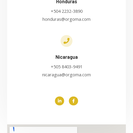
Honduras
+504 2232-3890
honduras@orgoma.com
Nicaragua
+505 8403-9491
nicaragua@orgoma.com
L
F
i
a
n
c
k
e
e
b
d
o
i
o
n
k
-
-