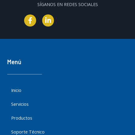
SÍGANOS EN REDES SOCIALES
F
L
a
i
c
n
e
k
b
e
o
d
o
i
k
n
Menú
-
-
f
i
n
Inicio
Servicios
Productos
Soporte Técnico