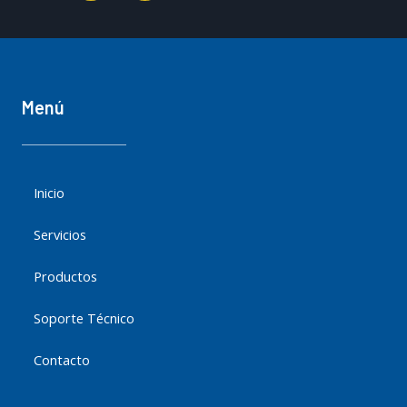
e
k
b
e
o
d
o
i
k
n
Menú
-
-
f
i
n
Inicio
Servicios
Productos
Soporte Técnico
Contacto