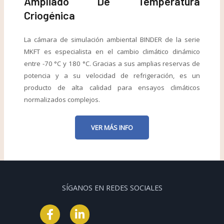
Ampliado De Temperatura
Criogénica
La cámara de simulación ambiental BINDER de la serie
MKFT es especialista en el cambio climático dinámico
entre -70 °C y 180 °C. Gracias a sus amplias reservas de
potencia y a su velocidad de refrigeración, es un
producto de alta calidad para ensayos climáticos
normalizados complejos.
VER MÁS INFO
SÍGANOS EN REDES SOCIALES
F
L
a
i
c
n